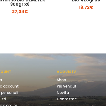
300gr x6
18,72
€
27,04
€
COUNT
ACQUISTA
ra
Shop
io account
Più venduti
 personali
Novità
izzi
Contattaci
ico ordini