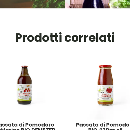
Prodotti correlati
assata di Pomodoro
Passata di Pomodo
tterino BIO DEMETER
BIO 420gr x6