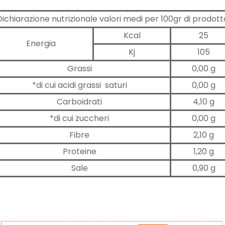
Dichiarazione nutrizionale valori medi per 100gr di prodott
Kcal
25
Energia
Kj
105
Grassi
0,00 g
*di cui acidi grassi saturi
0,00 g
Carboidrati
4,10 g
*di cui zuccheri
0,00 g
Fibre
2,10 g
Proteine
1,20 g
Sale
0,90 g