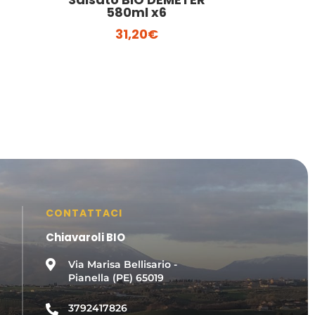
580ml x6
31,20
€
CONTATTACI
Chiavaroli BIO

Via Marisa Bellisario -
Pianella (PE) 65019
3792417826
