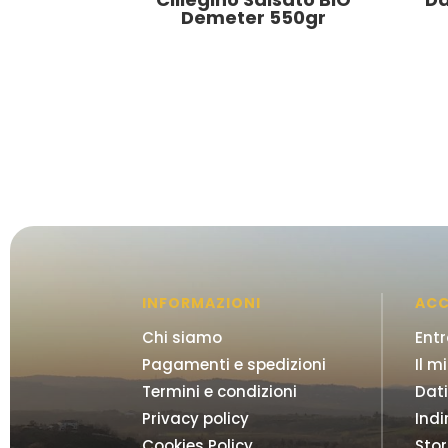
Demeter 550gr
INFORMAZIONI
AC
Chi siamo
Ent
Pagamenti e spedizioni
Il m
Termini e condizioni
Dati
Privacy policy
Indir
Cookies Policy
Stor