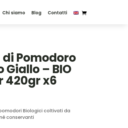
Chi siamo
Blog
Contatti
 di Pomodoro
o Giallo – BIO
 420gr x6
omodori Biologici coltivati da
 né conservanti