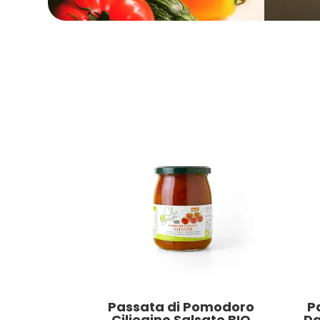
Passata di Pomodoro
P
Ciliegino Salsato BIO
Da