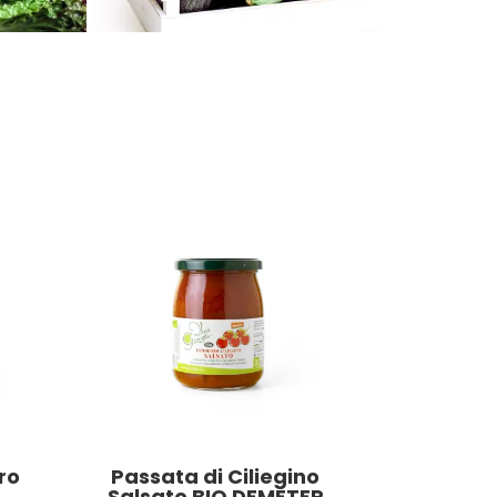
ro
Passata di Ciliegino
Salsato BIO DEMETER