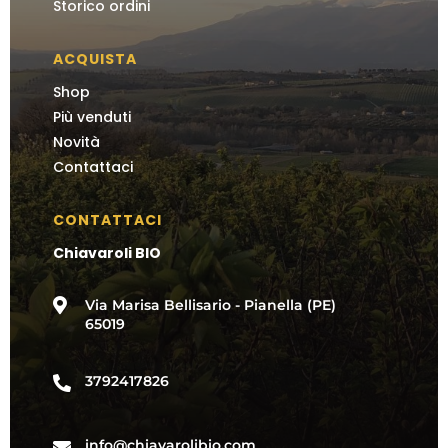
Storico ordini
ACQUISTA
Shop
Più venduti
Novità
Contattaci
CONTATTACI
Chiavaroli BIO

Via Marisa Bellisario - Pianella (PE)
65019
3792417826

info@chiavarolibio.com
