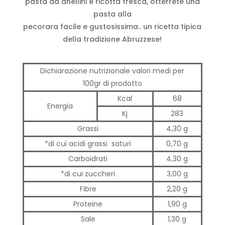
pasta ad anellini e ricotta fresca, otterrete una
pasta alla
pecorara facile e gustosissima.. un ricetta tipica
della tradizione Abruzzese!
Dichiarazione nutrizionale valori medi per
100gr di prodotto
Kcal
68
Energia
Kj
283
Grassi
4,30 g
*di cui acidi grassi saturi
0,70 g
Carboidrati
4,30 g
*di cui zuccheri
3,00 g
Fibre
2,20 g
Proteine
1,90 g
Sale
1,30 g