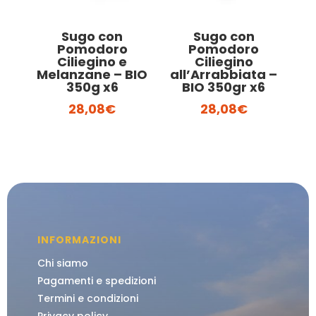
Sugo con
Sugo con
Pomodoro
Pomodoro
Ciliegino e
Ciliegino
Melanzane – BIO
all’Arrabbiata –
350g x6
BIO 350gr x6
28,08
€
28,08
€
INFORMAZIONI
Chi siamo
Pagamenti e spedizioni
Termini e condizioni
Privacy policy