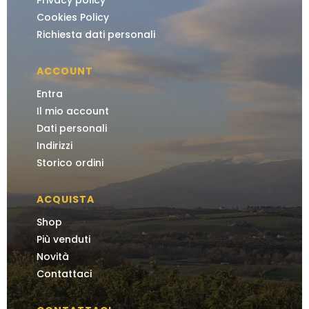
Cookies Policy
Richiesta dati personali
ACCOUNT
Entra
Il mio account
Dati personali
Indirizzi
Storico ordini
ACQUISTA
Shop
Più venduti
Novità
Contattaci