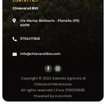
CONTATTACI
Chiavaroli BIO

Via Marisa Bellisario - Pianella (PE)
65019
3792417826

info@chiavarolibio.com

Copyright © 2022 Azienda Agricola di
Chiavaroli Pierantonio
All rights reserved. | P.Iva:
01163110685
Powered by
KuboWeb