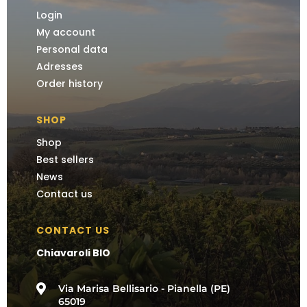
Login
My account
Personal data
Adresses
Order history
SHOP
Shop
Best sellers
News
Contact us
CONTACT US
Chiavaroli BIO

Via Marisa Bellisario - Pianella (PE)
65019